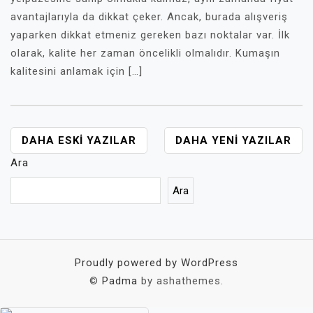
avantajlarıyla da dikkat çeker. Ancak, burada alışveriş
yaparken dikkat etmeniz gereken bazı noktalar var. İlk
olarak, kalite her zaman öncelikli olmalıdır. Kumaşın
kalitesini anlamak için […]
YAZI
DAHA ESKI YAZILAR
DAHA YENI YAZILAR
GEZINMESI
Ara
Ara
Proudly powered by WordPress
©
Padma
by ashathemes.