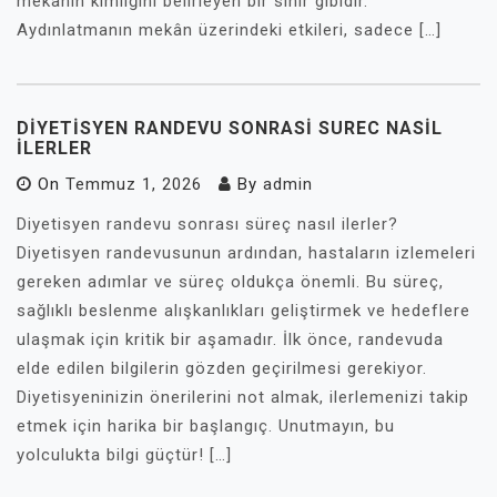
mekânın kimliğini belirleyen bir sihir gibidir.
Aydınlatmanın mekân üzerindeki etkileri, sadece […]
DIYETISYEN RANDEVU SONRASI SUREC NASIL
İLERLER
On
Temmuz 1, 2026
By
admin
Diyetisyen randevu sonrası süreç nasıl ilerler?
Diyetisyen randevusunun ardından, hastaların izlemeleri
gereken adımlar ve süreç oldukça önemli. Bu süreç,
sağlıklı beslenme alışkanlıkları geliştirmek ve hedeflere
ulaşmak için kritik bir aşamadır. İlk önce, randevuda
elde edilen bilgilerin gözden geçirilmesi gerekiyor.
Diyetisyeninizin önerilerini not almak, ilerlemenizi takip
etmek için harika bir başlangıç. Unutmayın, bu
yolculukta bilgi güçtür! […]