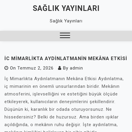
Skip
SAĞLIK YAYINLARI
to
content
Sağlık Yayınları
Close
Menu
İC MIMARLIKTA AYDINLATMANIN MEKÂNA ETKISI
On
Temmuz 2, 2026
By
admin
İç Mimarlıkta Aydınlatmanın Mekâna Etkisi Aydınlatma,
iç mimarinin en önemli unsurlarından biridir. Mekânın
atmosferini, işlevselliğini ve estetiğini büyük ölçüde
etkileyerek, kullanıcıların deneyimlerini şekillendirir.
Düşünün ki, karanlık bir odada oturuyorsunuz. Ne
hissedersiniz? Belki de huzursuz. Ama birden ışıklar
açıldığında, o mekânın ruhu değişir. İşte aydınlatma,