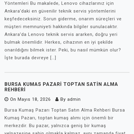
Yöntemleri Bu makalede, Lenovo cihazlarınız için
Ankara’daki en güvenilir teknik servis yöntemlerini
keşfedeceksiniz. Sorun giderme, onarım süreçleri ve
müşteri memnuniyeti hakkında bilgiler sunulacaktır.
Ankara’da Lenovo teknik servis ararken, doğru yeri
bulmak önemlidir. Herkes, cihazının en iyi şekilde
onarıldığını bilmek ister. Peki, bu nasıl mümkün olur?
İşte burada devreye […]
BURSA KUMAS PAZARI TOPTAN SATIN ALMA
REHBERI
On
Mayıs 18, 2026
By
admin
Bursa Kumaş Pazarı Toptan Satın Alma Rehberi Bursa
Kumaş Pazarı, toptan kumaş alımı için önemli bir
merkezdir. Bu pazar, yalnızca geniş bir kumaş
yelpazesine sahip olmakla kalmaz, aynı zamanda fiyat