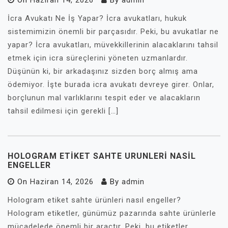
On
Haziran 14, 2026
By
admin
İcra Avukatı Ne İş Yapar? İcra avukatları, hukuk
sistemimizin önemli bir parçasıdır. Peki, bu avukatlar ne
yapar? İcra avukatları, müvekkillerinin alacaklarını tahsil
etmek için icra süreçlerini yöneten uzmanlardır.
Düşünün ki, bir arkadaşınız sizden borç almış ama
ödemiyor. İşte burada icra avukatı devreye girer. Onlar,
borçlunun mal varlıklarını tespit eder ve alacakların
tahsil edilmesi için gerekli […]
HOLOGRAM ETIKET SAHTE URUNLERI NASIL
ENGELLER
On
Haziran 14, 2026
By
admin
Hologram etiket sahte ürünleri nasıl engeller?
Hologram etiketler, günümüz pazarında sahte ürünlerle
mücadelede önemli bir araçtır. Peki, bu etiketler