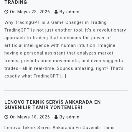
TRADING
On
Mayıs 23, 2026
By
admin
Why TradingGPT is a Game Changer in Trading
TradingGPT is not just another tool; it’s a revolutionary
approach to trading that combines the power of
artificial intelligence with human intuition. Imagine
having a personal assistant that analyzes market
trends, predicts price movements, and even suggests
trades—all in real-time. Sounds amazing, right? That’s
exactly what TradingGPT […]
LENOVO TEKNIK SERVIS ANKARADA EN
GUVENILIR TAMIR YONTEMLERI
On
Mayıs 18, 2026
By
admin
Lenovo Teknik Servis Ankara’da En Güvenilir Tamir