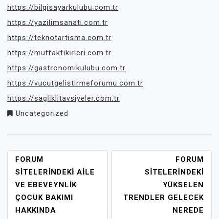
https://bilgisayarkulubu.com.tr
https://yazilimsanati.com.tr
https://teknotartisma.com.tr
https://mutfakfikirleri.com.tr
https://gastronomikulubu.com.tr
https://vucutgelistirmeforumu.com.tr
https://sagliklitavsiyeler.com.tr
Uncategorized
YAZI
FORUM
FORUM
GEZINMESI
SITELERINDEKI AILE
SITELERINDEKI
VE EBEVEYNLIK
YÜKSELEN
ÇOCUK BAKIMI
TRENDLER GELECEK
HAKKINDA
NEREDE