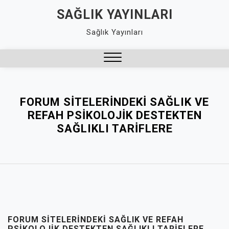
Skip
SAĞLIK YAYINLARI
to
Sağlık Yayınları
content
Close
Menu
FORUM SITELERINDEKI SAĞLIK VE
REFAH PSIKOLOJIK DESTEKTEN
SAĞLIKLI TARIFLERE
FORUM SITELERINDEKI SAĞLIK VE REFAH
PSIKOLOJIK DESTEKTEN SAĞLIKLI TARIFLERE