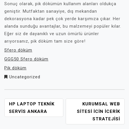
Sonuç olarak, pik dökümün kullanım alanları oldukça
geniştir. Mutfaktan sanayiye, dış mekandan
dekorasyona kadar pek çok yerde karşımıza çıkar. Her
alanda sunduğu avantajlar, bu malzemeyi popüler kılar.
Eğer siz de dayanıklı ve uzun ömürlü ürünler
arıyorsanız, pik döküm tam size göre!
Sfero döküm
GGG50 Sfero döküm
Pik döküm
Uncategorized
YAZI
HP LAPTOP TEKNIK
KURUMSAL WEB
GEZINMESI
SERVIS ANKARA
SITESI İCIN İCERIK
STRATEJISI