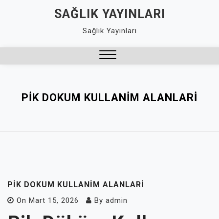
Skip
SAĞLIK YAYINLARI
to
Sağlık Yayınları
content
Close
Menu
PIK DOKUM KULLANIM ALANLARI
PIK DOKUM KULLANIM ALANLARI
On
Mart 15, 2026
By
admin