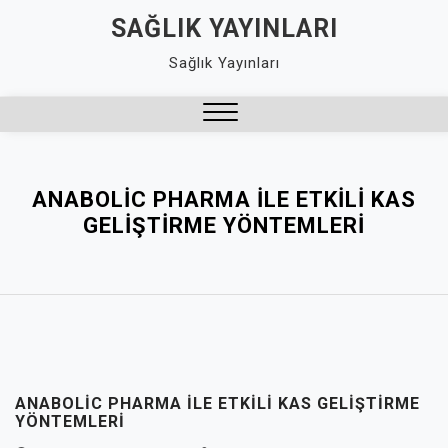
Skip
SAĞLIK YAYINLARI
to
Sağlık Yayınları
content
Close
Menu
ANABOLIC PHARMA İLE ETKILI KAS
GELIŞTIRME YÖNTEMLERI
ANABOLIC PHARMA İLE ETKILI KAS GELIŞTIRME
YÖNTEMLERI