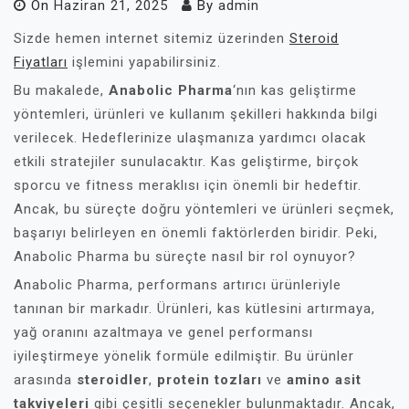
On
Haziran 21, 2025
By
admin
Sizde hemen internet sitemiz üzerinden
Steroid
Fiyatları
işlemini yapabilirsiniz.
Bu makalede,
Anabolic Pharma
‘nın kas geliştirme
yöntemleri, ürünleri ve kullanım şekilleri hakkında bilgi
verilecek. Hedeflerinize ulaşmanıza yardımcı olacak
etkili stratejiler sunulacaktır. Kas geliştirme, birçok
sporcu ve fitness meraklısı için önemli bir hedeftir.
Ancak, bu süreçte doğru yöntemleri ve ürünleri seçmek,
başarıyı belirleyen en önemli faktörlerden biridir. Peki,
Anabolic Pharma bu süreçte nasıl bir rol oynuyor?
Anabolic Pharma, performans artırıcı ürünleriyle
tanınan bir markadır. Ürünleri, kas kütlesini artırmaya,
yağ oranını azaltmaya ve genel performansı
iyileştirmeye yönelik formüle edilmiştir. Bu ürünler
arasında
steroidler
,
protein tozları
ve
amino asit
takviyeleri
gibi çeşitli seçenekler bulunmaktadır. Ancak,