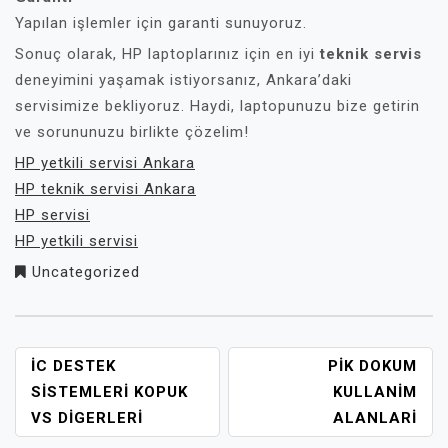
Yapılan işlemler için garanti sunuyoruz.
Sonuç olarak, HP laptoplarınız için en iyi
teknik servis
deneyimini yaşamak istiyorsanız, Ankara’daki
servisimize bekliyoruz. Haydi, laptopunuzu bize getirin
ve sorununuzu birlikte çözelim!
HP yetkili servisi Ankara
HP teknik servisi Ankara
HP servisi
HP yetkili servisi
Uncategorized
YAZI
İC DESTEK
PIK DOKUM
GEZINMESI
SISTEMLERI KOPUK
KULLANIM
VS DIGERLERI
ALANLARI