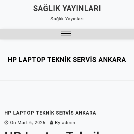
Skip
SAĞLIK YAYINLARI
to
Sağlık Yayınları
content
Close
Menu
HP LAPTOP TEKNIK SERVIS ANKARA
HP LAPTOP TEKNIK SERVIS ANKARA
On
Mart 6, 2026
By
admin