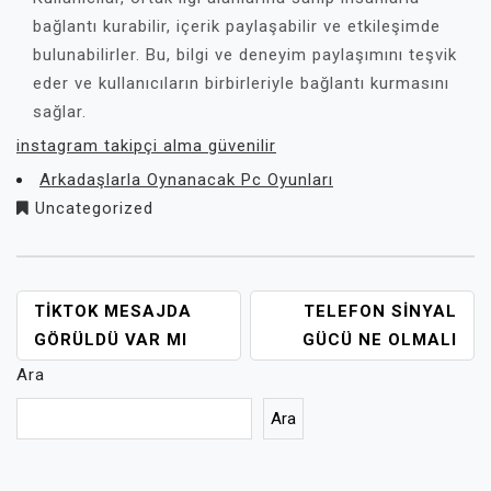
bağlantı kurabilir, içerik paylaşabilir ve etkileşimde
bulunabilirler. Bu, bilgi ve deneyim paylaşımını teşvik
eder ve kullanıcıların birbirleriyle bağlantı kurmasını
sağlar.
instagram takipçi alma güvenilir
Arkadaşlarla Oynanacak Pc Oyunları
Uncategorized
YAZI
TIKTOK MESAJDA
TELEFON SINYAL
GEZINMESI
GÖRÜLDÜ VAR MI
GÜCÜ NE OLMALI
Ara
Ara