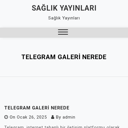
Skip
SAĞLIK YAYINLARI
to
Sağlık Yayınları
content
Close
Menu
TELEGRAM GALERI NEREDE
TELEGRAM GALERI NEREDE
On
Ocak 26, 2025
By
admin
Telegram, internet tabanlı bir iletişim platformu olarak