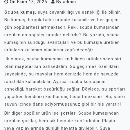
On
Ekim 13, 2025
By
admin
Scuba kumaş
, suya dayanıklılığı ve esnekliği ile bilinir.
Bu kumaş, birçok farklı üründe kullanılır ve her geçen
gün popülaritesi artmaktadır. Peki, scuba kumaşından
üretilen en popüler ürünler nelerdir? Bu yazıda, scuba
kumaşının sunduğu avantajları ve bu kumaşla üretilen
ürünlerin kullanım alanlarını keşfedeceğiz.
İlk olarak, scuba kumaşının en bilinen ürünlerinden biri
olan
mayolar
dan bahsedelim. Su geçirmez özellikleri
sayesinde, bu mayolar hem denizde hem de havuzda
rahatlıkla kullanılabilir. Ayrıca, scuba kumaşının
esnekliği, hareket özgürlüğü sağlar. Böylece, su sporları
yaparken kendinizi kısıtlanmış hissetmezsiniz. Bu, sanki
suyun içinde dans ediyormuşsunuz gibi bir his yaratır!
Bir diğer popüler ürün ise
şortlar
. Scuba kumaşından
üretilen şortlar, hem şık hem de konforludur. Plajda
veya yaz aylarında günlük hayatta giyilebilir. Suya