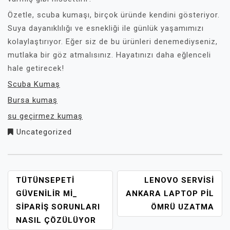
Özetle, scuba kumaşı, birçok üründe kendini gösteriyor.
Suya dayanıklılığı ve esnekliği ile günlük yaşamımızı
kolaylaştırıyor. Eğer siz de bu ürünleri denemediyseniz,
mutlaka bir göz atmalısınız. Hayatınızı daha eğlenceli
hale getirecek!
Scuba Kumaş
Bursa kumaş
su geçirmez kumaş
Uncategorized
YAZI
TÜTÜNSEPETI
LENOVO SERVISI
GEZINMESI
GÜVENILIR MI_
ANKARA LAPTOP PIL
SIPARIŞ SORUNLARI
ÖMRÜ UZATMA
NASIL ÇÖZÜLÜYOR