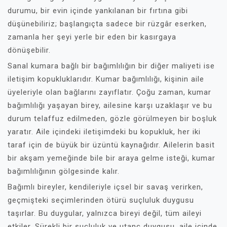
durumu, bir evin içinde yankılanan bir fırtına gibi
düşünebiliriz; başlangıçta sadece bir rüzgâr eserken,
zamanla her şeyi yerle bir eden bir kasırgaya
dönüşebilir.
Sanal kumara bağlı bir bağımlılığın bir diğer maliyeti ise
iletişim kopukluklarıdır. Kumar bağımlılığı, kişinin aile
üyeleriyle olan bağlarını zayıflatır. Çoğu zaman, kumar
bağımlılığı yaşayan birey, ailesine karşı uzaklaşır ve bu
durum telaffuz edilmeden, gözle görülmeyen bir boşluk
yaratır. Aile içindeki iletişimdeki bu kopukluk, her iki
taraf için de büyük bir üzüntü kaynağıdır. Ailelerin basit
bir akşam yemeğinde bile bir araya gelme isteği, kumar
bağımlılığının gölgesinde kalır.
Bağımlı bireyler, kendileriyle içsel bir savaş verirken,
geçmişteki seçimlerinden ötürü suçluluk duygusu
taşırlar. Bu duygular, yalnızca bireyi değil, tüm aileyi
etkiler. Sürekli bir suçluluk ve utanç duygusu, aile içinde