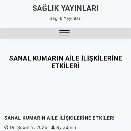
Skip
SAĞLIK YAYINLARI
to
Sağlık Yayınları
content
Close
Menu
SANAL KUMARIN AILE İLIŞKILERINE
ETKILERI
SANAL KUMARIN AILE İLIŞKILERINE ETKILERI
On
Şubat 9, 2025
By
admin