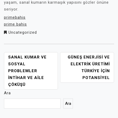
yaşam, sanal kumarın karmaşık yapısını gözler önüne
seriyor.
primebahis
prime bahis
Uncategorized
YAZI
SANAL KUMAR VE
GÜNEŞ ENERJISI VE
GEZINMESI
SOSYAL
ELEKTRIK ÜRETIMI
PROBLEMLER
TÜRKIYE İÇIN
İNTIHAR VE AILE
POTANSIYEL
ÇÖKÜŞÜ
Ara
Ara