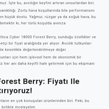
z. İşte bu, avcılığın keyfini artıran unsurlardan biri.
yanıklılığı. Zorlu hava koşullarında bile performansını
 en büyük dostu. Yağmur, rüzgar ya da soğuk hava, bu
emektir ki, her türlü koşulda avınıza
altica Cyber 18000 Forest Berry, sunduğu özellikler ve
çi bir fiyat aralığında yer alıyor. Avcılık tutkunları
 ile kesinlikle değerlendirilmeye değer.
tkunları için hem işlevsel hem de ekonomik bir
z her anı daha keyifli hale getirmek için bu ekipmanı
rest Berry: Fiyatı Ile
ırıyoruz!
arın en çok konuşulan ürünlerinden biri. Peki, bu
birlikte inceleyelim.