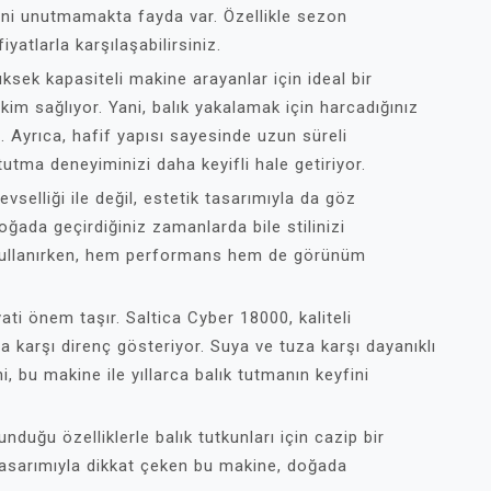
ğini unutmamakta fayda var. Özellikle sezon
atlarla karşılaşabilirsiniz.
üksek kapasiteli makine arayanlar için ideal bir
 çekim sağlıyor. Yani, balık yakalamak için harcadığınız
 Ayrıca, hafif yapısı sayesinde uzun süreli
 tutma deneyiminizi daha keyifli hale getiriyor.
vselliği ile değil, estetik tasarımıyla da göz
ada geçirdiğiniz zamanlarda bile stilinizi
 kullanırken, hem performans hem de görünüm
yati önem taşır. Saltica Cyber 18000, kaliteli
a karşı direnç gösteriyor. Suya ve tuza karşı dayanıklı
, bu makine ile yıllarca balık tutmanın keyfini
nduğu özelliklerle balık tutkunları için cazip bir
asarımıyla dikkat çeken bu makine, doğada