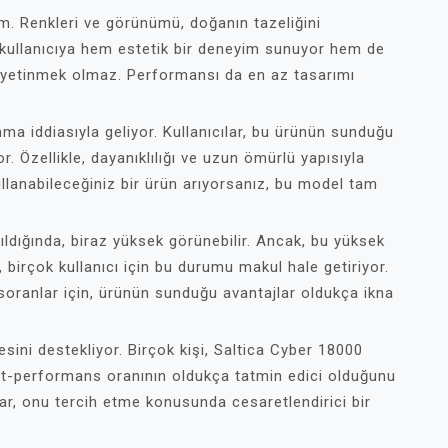
ım. Renkleri ve görünümü, doğanın tazeliğini
, kullanıcıya hem estetik bir deneyim sunuyor hem de
e yetinmek olmaz. Performansı da en az tasarımı
a iddiasıyla geliyor. Kullanıcılar, bu ürünün sunduğu
iyor. Özellikle, dayanıklılığı ve uzun ömürlü yapısıyla
kullanabileceğiniz bir ürün arıyorsanız, bu model tam
rıldığında, biraz yüksek görünebilir. Ancak, bu yüksek
 birçok kullanıcı için bu durumu makul hale getiriyor.
soranlar için, ürünün sunduğu avantajlar oldukça ikna
esini destekliyor. Birçok kişi, Saltica Cyber 18000
iyat-performans oranının oldukça tatmin edici olduğunu
umlar, onu tercih etme konusunda cesaretlendirici bir