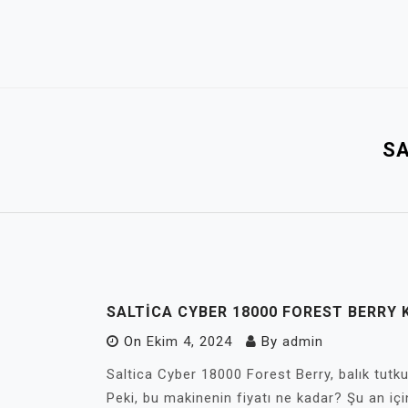
Skip
to
content
SA
SALTICA CYBER 18000 FOREST BERRY 
On
Ekim 4, 2024
By
admin
Saltica Cyber 18000 Forest Berry, balık tutkun
Peki, bu makinenin fiyatı ne kadar? Şu an için