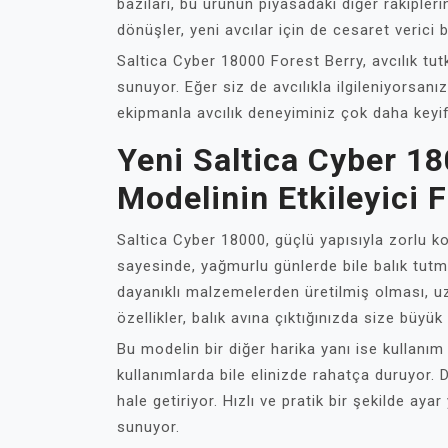
bazıları, bu ürünün piyasadaki diğer rakipler
dönüşler, yeni avcılar için de cesaret verici bi
Saltica Cyber 18000 Forest Berry, avcılık tu
sunuyor. Eğer siz de avcılıkla ilgileniyorsan
ekipmanla avcılık deneyiminiz çok daha keyifli
Yeni Saltica Cyber 18
Modelinin Etkileyici F
Saltica Cyber 18000, güçlü yapısıyla zorlu k
sayesinde, yağmurlu günlerde bile balık tut
dayanıklı malzemelerden üretilmiş olması, uz
özellikler, balık avına çıktığınızda size büyük
Bu modelin bir diğer harika yanı ise kullanım
kullanımlarda bile elinizde rahatça duruyor. D
hale getiriyor. Hızlı ve pratik bir şekilde aya
sunuyor.