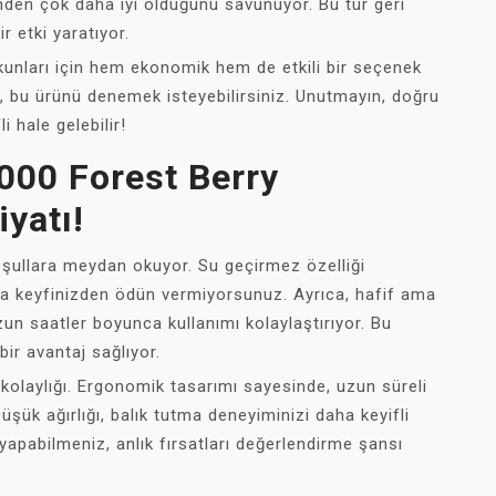
inden çok daha iyi olduğunu savunuyor. Bu tür geri
r etki yaratıyor.
tkunları için hem ekonomik hem de etkili bir seçenek
ız, bu ürünü denemek isteyebilirsiniz. Unutmayın, doğru
 hale gelebilir!
000 Forest Berry
iyatı!
oşullara meydan okuyor. Su geçirmez özelliği
ma keyfinizden ödün vermiyorsunuz. Ayrıca, hafif ama
un saatler boyunca kullanımı kolaylaştırıyor. Bu
 bir avantaj sağlıyor.
 kolaylığı. Ergonomik tasarımı sayesinde, uzun süreli
üşük ağırlığı, balık tutma deneyiminizi daha keyifli
r yapabilmeniz, anlık fırsatları değerlendirme şansı