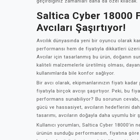
geçirdiğiniz zamanları daha da özel kılacak.
Saltica Cyber 18000 Fo
Avcıları Şaşırtıyor!
Avcılık dünyasında yeni bir oyuncu olarak k
performansı hem de fiyatıyla dikkatleri üzer
Avcılar için tasarlanmış bu ürün, doğanın sund
kaliteli malzemelerle üretilmiş olması, dayanık
kullanımlarda bile konfor sağlıyor.
Bir avcı olarak, ekipmanlarınızın fiyatı kada
fiyatıyla birçok avcıyı şaşırtıyor. Peki, bu fi
performans sunabiliyor? Bu sorunun cevabı, 
gücü ve hassasiyet, avcıların hedeflerini da
tasarımı, avcıların doğayla daha uyumlu bir 
Kullanıcı yorumları, Saltica Cyber 18000’in n
ürünün sunduğu performansın, fiyatına göre 