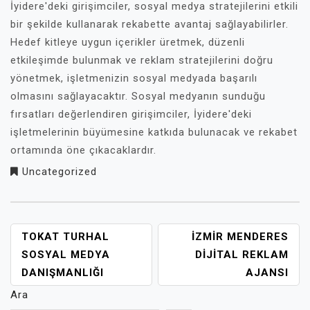
İyidere'deki girişimciler, sosyal medya stratejilerini etkili
bir şekilde kullanarak rekabette avantaj sağlayabilirler.
Hedef kitleye uygun içerikler üretmek, düzenli
etkileşimde bulunmak ve reklam stratejilerini doğru
yönetmek, işletmenizin sosyal medyada başarılı
olmasını sağlayacaktır. Sosyal medyanın sunduğu
fırsatları değerlendiren girişimciler, İyidere'deki
işletmelerinin büyümesine katkıda bulunacak ve rekabet
ortamında öne çıkacaklardır.
Uncategorized
YAZI
TOKAT TURHAL
İZMIR MENDERES
GEZINMESI
SOSYAL MEDYA
DIJITAL REKLAM
DANIŞMANLIĞI
AJANSI
Ara