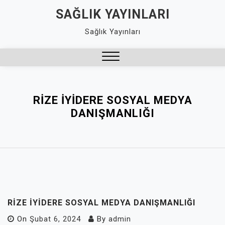
Skip
SAĞLIK YAYINLARI
to
Sağlık Yayınları
content
Close
Menu
RIZE İYIDERE SOSYAL MEDYA
DANIŞMANLIĞI
RIZE İYIDERE SOSYAL MEDYA DANIŞMANLIĞI
On
Şubat 6, 2024
By
admin