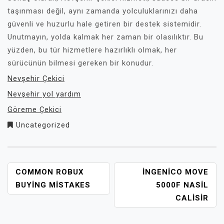
taşınması değil, aynı zamanda yolculuklarınızı daha
güvenli ve huzurlu hale getiren bir destek sistemidir.
Unutmayın, yolda kalmak her zaman bir olasılıktır. Bu
yüzden, bu tür hizmetlere hazırlıklı olmak, her
sürücünün bilmesi gereken bir konudur.
Nevşehir Çekici
Nevşehir yol yardım
Göreme Çekici
Uncategorized
YAZI
COMMON ROBUX
İNGENICO MOVE
GEZINMESI
BUYING MISTAKES
5000F NASIL
CALISIR