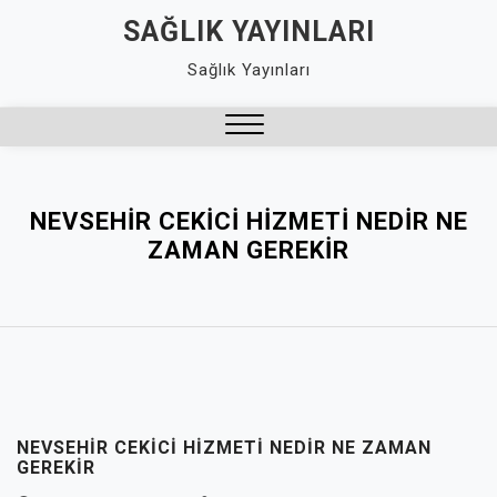
Skip
SAĞLIK YAYINLARI
to
Sağlık Yayınları
content
Close
Menu
NEVSEHIR CEKICI HIZMETI NEDIR NE
ZAMAN GEREKIR
NEVSEHIR CEKICI HIZMETI NEDIR NE ZAMAN
GEREKIR