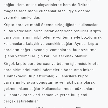
sağlar. Hem online alışverişlerde hem de fiziksel
mağazalarda mobil cüzdanlar aracılığıyla ödeme
yapmak mümkündür.
Kripto para ve mobil ödeme birleştiğinde, kullanıcılar
dijital varlıklarını bozdurarak değerlendirebilirler. Kripto
para birimlerini mobil ödeme yöntemleriyle bozdurmak,
kullanıcılara kolaylık ve esneklik sağlar. Ayrıca, kripto
paraların değer kazandığı zamanlarda, bu bozdurma
işlemi yatırımcılar için karlı bir seçenek olabilir.
Birçok kripto para borsası ve ödeme işlemcisi, kripto
para birimlerini mobil ödemelerle bozdurma imkanı
sunmaktadır. Bu platformlar, kullanıcılara kripto
paralarını kolayca dönüştürme ve nakit para olarak
çekme imkanı sağlar. Kullanıcılar, mobil cüzdanlarını
kullanarak istedikleri zaman ve yerde bu işlemi
gerçekleştirebilirler.