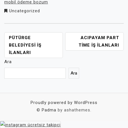
mobil ödeme bozum
Uncategorized
YAZI
PÜTÜRGE
ACIPAYAM PART
GEZINMESI
BELEDIYESI İŞ
TIME İŞ İLANLARI
İLANLARI
Ara
Ara
Proudly powered by WordPress
©
Padma
by ashathemes.