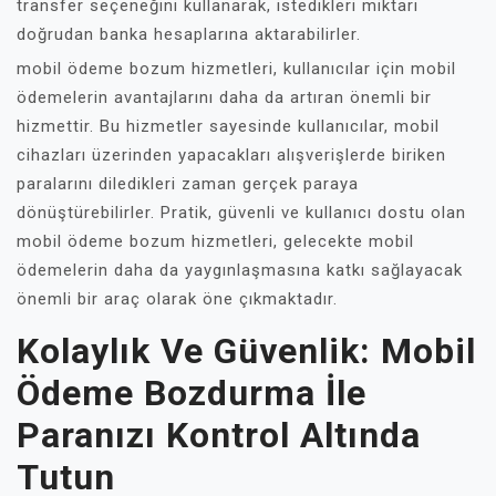
transfer seçeneğini kullanarak, istedikleri miktarı
doğrudan banka hesaplarına aktarabilirler.
mobil ödeme bozum hizmetleri, kullanıcılar için mobil
ödemelerin avantajlarını daha da artıran önemli bir
hizmettir. Bu hizmetler sayesinde kullanıcılar, mobil
cihazları üzerinden yapacakları alışverişlerde biriken
paralarını diledikleri zaman gerçek paraya
dönüştürebilirler. Pratik, güvenli ve kullanıcı dostu olan
mobil ödeme bozum hizmetleri, gelecekte mobil
ödemelerin daha da yaygınlaşmasına katkı sağlayacak
önemli bir araç olarak öne çıkmaktadır.
Kolaylık Ve Güvenlik: Mobil
Ödeme Bozdurma İle
Paranızı Kontrol Altında
Tutun