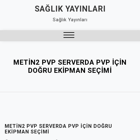
Skip
SAĞLIK YAYINLARI
to
Sağlık Yayınları
content
Close
Menu
METIN2 PVP SERVERDA PVP İÇIN
DOĞRU EKIPMAN SEÇIMI
METIN2 PVP SERVERDA PVP İÇIN DOĞRU
EKIPMAN SEÇIMI