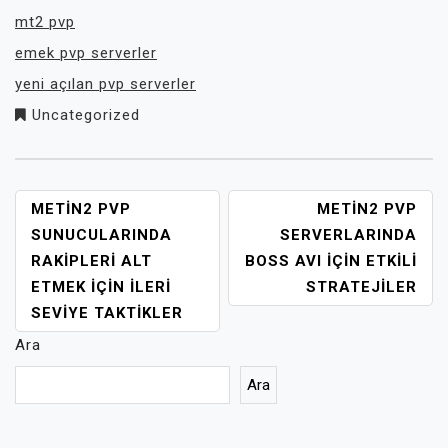
mt2 pvp
emek pvp serverler
yeni açılan pvp serverler
Uncategorized
YAZI
METIN2 PVP
METIN2 PVP
GEZINMESI
SUNUCULARINDA
SERVERLARINDA
RAKIPLERI ALT
BOSS AVI İÇIN ETKILI
ETMEK İÇIN İLERI
STRATEJILER
SEVIYE TAKTIKLER
Ara
Ara