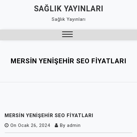
Skip
SAĞLIK YAYINLARI
to
Sağlık Yayınları
content
Close
Menu
MERSIN YENIŞEHIR SEO FIYATLARI
MERSIN YENIŞEHIR SEO FIYATLARI
On
Ocak 26, 2024
By
admin