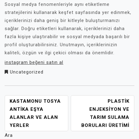
Sosyal medya fenomenleriyle aynı etiketleme
stratejilerini kullanarak keşfet sayfasında yer edinmek,
içeriklerinizi daha geniş bir kitleyle buluşturmanızı
sağlar. Doğru etiketleri kullanarak, içeriklerinizi daha
fazla kişiye ulaştırabilir ve sosyal medyada başarılı bir
profil oluşturabilirsiniz. Unutmayın, içeriklerinizin
kaliteli, özgün ve ilgi çekici olması da önemlidir.
instagram beğeni satın al
Uncategorized
YAZI
KASTAMONU TOSYA
PLASTIK
GEZINMESI
ANTIKA EŞYA
ENJEKSIYON VE
ALANLAR VE ALAN
TARIM SULAMA
YERLER
BORULARI ÜRETIMI
Ara