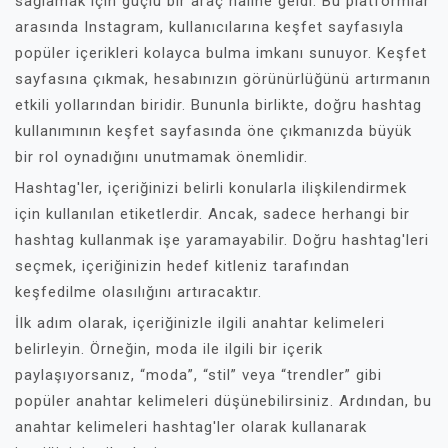
sağlamak için güçlü bir araç haline geldi. Bu platformlar
arasında Instagram, kullanıcılarına keşfet sayfasıyla
popüler içerikleri kolayca bulma imkanı sunuyor. Keşfet
sayfasına çıkmak, hesabınızın görünürlüğünü artırmanın
etkili yollarından biridir. Bununla birlikte, doğru hashtag
kullanımının keşfet sayfasında öne çıkmanızda büyük
bir rol oynadığını unutmamak önemlidir.
Hashtag'ler, içeriğinizi belirli konularla ilişkilendirmek
için kullanılan etiketlerdir. Ancak, sadece herhangi bir
hashtag kullanmak işe yaramayabilir. Doğru hashtag'leri
seçmek, içeriğinizin hedef kitleniz tarafından
keşfedilme olasılığını artıracaktır.
İlk adım olarak, içeriğinizle ilgili anahtar kelimeleri
belirleyin. Örneğin, moda ile ilgili bir içerik
paylaşıyorsanız, “moda”, “stil” veya “trendler” gibi
popüler anahtar kelimeleri düşünebilirsiniz. Ardından, bu
anahtar kelimeleri hashtag'ler olarak kullanarak