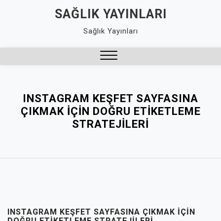
Skip
SAĞLIK YAYINLARI
to
Sağlık Yayınları
content
Close
Menu
INSTAGRAM KEŞFET SAYFASINA
ÇIKMAK İÇIN DOĞRU ETIKETLEME
STRATEJILERI
INSTAGRAM KEŞFET SAYFASINA ÇIKMAK İÇIN
DOĞRU ETIKETLEME STRATEJILERI