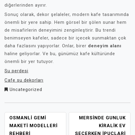
diğerlerinden ayırır.
Sonuç olarak, dekor şelaleler, modern kafe tasarımında
önemli bir yere sahip. Hem görsel bir şölen sunar hem
de misafirlerin deneyimini zenginleştirir. Bu trendi
benimseyen kafeler, sadece bir içecek sunmaktan çok
daha fazlasını yapıyorlar. Onlar, birer
deneyim alanı
haline geliyorlar. Ve bu, günümüz kafe kültüründe
önemli bir yer tutuyor.
Su perdesi
Cafe su dekorları
Uncategorized
YAZI
OSMANLI GEMI
MERSINDE GUNLUK
GEZINMESI
MAKETI MODELLERI
KIRALIK EV
REHBERI
SECERKEN İPUCLARI