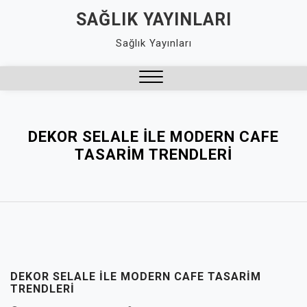
Skip
SAĞLIK YAYINLARI
to
Sağlık Yayınları
content
Close
Menu
DEKOR SELALE İLE MODERN CAFE
TASARIM TRENDLERI
DEKOR SELALE İLE MODERN CAFE TASARIM
TRENDLERI