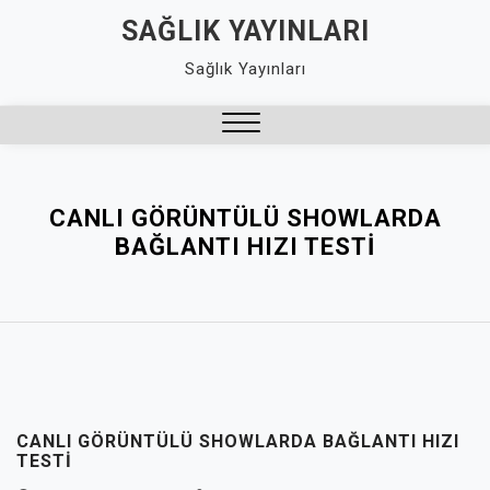
Skip
SAĞLIK YAYINLARI
to
Sağlık Yayınları
content
Close
Menu
CANLI GÖRÜNTÜLÜ SHOWLARDA
BAĞLANTI HIZI TESTI
CANLI GÖRÜNTÜLÜ SHOWLARDA BAĞLANTI HIZI
TESTI