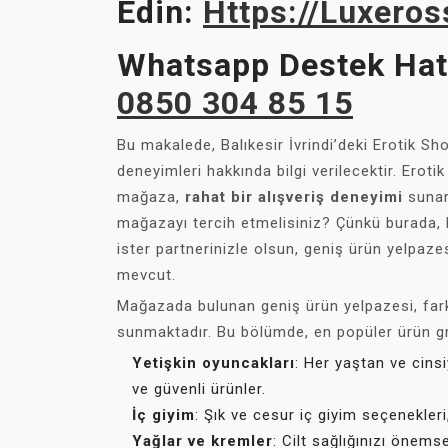
Edin:
Https://luxero
Whatsapp Destek Hatt
0850 304 85 15
Bu makalede, Balıkesir İvrindi’deki Erotik S
deneyimleri hakkında bilgi verilecektir. Eroti
mağaza,
rahat bir alışveriş deneyimi
sunara
mağazayı tercih etmelisiniz? Çünkü burada, 
ister partnerinizle olsun, geniş ürün yelpazes
mevcut.
Mağazada bulunan geniş ürün yelpazesi, fark
sunmaktadır. Bu bölümde, en popüler ürün grup
Yetişkin oyuncakları
: Her yaştan ve cinsi
ve güvenli ürünler.
İç giyim
: Şık ve cesur iç giyim seçenekler
Yağlar ve kremler
: Cilt sağlığınızı önemse