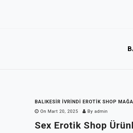
Skip
to
content
B
BALIKESIR İVRINDI EROTIK SHOP MAĞ
On
Mart 20, 2025
By
admin
Sex Erotik Shop Ürünl