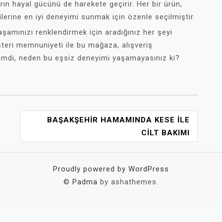
ın hayal gücünü de harekete geçirir. Her bir ürün,
ilerine en iyi deneyimi sunmak için özenle seçilmiştir.
yaşamınızı renklendirmek için aradığınız her şeyi
üşteri memnuniyeti ile bu mağaza, alışveriş
Şimdi, neden bu eşsiz deneyimi yaşamayasınız ki?
BAŞAKŞEHIR HAMAMINDA KESE ILE
CILT BAKIMI
Proudly powered by WordPress
©
Padma
by ashathemes.