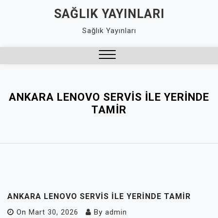
Skip
SAĞLIK YAYINLARI
to
Sağlık Yayınları
content
Close
Menu
ANKARA LENOVO SERVIS İLE YERINDE
TAMIR
ANKARA LENOVO SERVIS İLE YERINDE TAMIR
On
Mart 30, 2026
By
admin