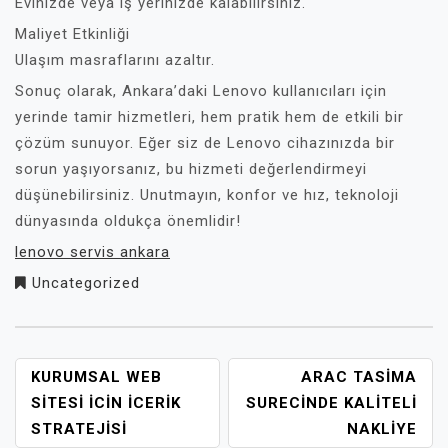
Evinizde veya iş yerinizde kalabilirsiniz.
Maliyet Etkinliği
Ulaşım masraflarını azaltır.
Sonuç olarak, Ankara’daki Lenovo kullanıcıları için
yerinde tamir hizmetleri, hem pratik hem de etkili bir
çözüm sunuyor. Eğer siz de Lenovo cihazınızda bir
sorun yaşıyorsanız, bu hizmeti değerlendirmeyi
düşünebilirsiniz. Unutmayın, konfor ve hız, teknoloji
dünyasında oldukça önemlidir!
lenovo servis ankara
Uncategorized
YAZI
KURUMSAL WEB
ARAC TASIMA
GEZINMESI
SITESI İCIN İCERIK
SURECINDE KALITELI
STRATEJISI
NAKLIYE