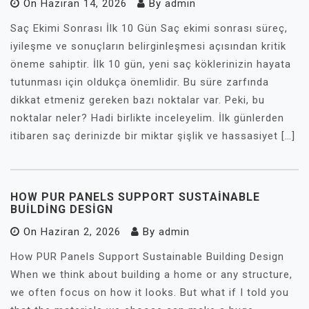
On
Haziran 14, 2026
By
admin
Saç Ekimi Sonrası İlk 10 Gün Saç ekimi sonrası süreç,
iyileşme ve sonuçların belirginleşmesi açısından kritik
öneme sahiptir. İlk 10 gün, yeni saç köklerinizin hayata
tutunması için oldukça önemlidir. Bu süre zarfında
dikkat etmeniz gereken bazı noktalar var. Peki, bu
noktalar neler? Hadi birlikte inceleyelim. İlk günlerden
itibaren saç derinizde bir miktar şişlik ve hassasiyet […]
HOW PUR PANELS SUPPORT SUSTAINABLE
BUILDING DESIGN
On
Haziran 2, 2026
By
admin
How PUR Panels Support Sustainable Building Design
When we think about building a home or any structure,
we often focus on how it looks. But what if I told you