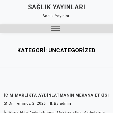
Skip
SAĞLIK YAYINLARI
to
Sağlık Yayınları
content
Close
Menu
KATEGORI:
UNCATEGORIZED
İC MIMARLIKTA AYDINLATMANIN MEKÂNA ETKISI
On
Temmuz 2, 2026
By
admin
İç Mimarlıkta Aydınlatmanın Mekâna Etkisi Aydınlatma,