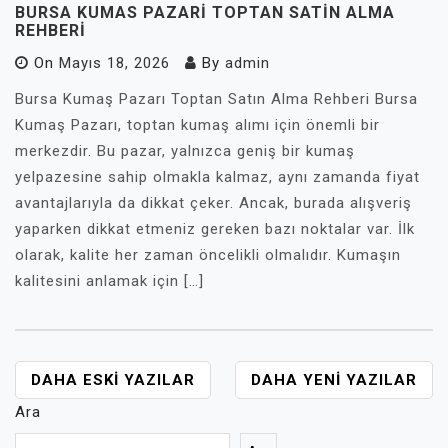
BURSA KUMAS PAZARI TOPTAN SATIN ALMA
REHBERI
On
Mayıs 18, 2026
By
admin
Bursa Kumaş Pazarı Toptan Satın Alma Rehberi Bursa
Kumaş Pazarı, toptan kumaş alımı için önemli bir
merkezdir. Bu pazar, yalnızca geniş bir kumaş
yelpazesine sahip olmakla kalmaz, aynı zamanda fiyat
avantajlarıyla da dikkat çeker. Ancak, burada alışveriş
yaparken dikkat etmeniz gereken bazı noktalar var. İlk
olarak, kalite her zaman öncelikli olmalıdır. Kumaşın
kalitesini anlamak için […]
YAZI
DAHA ESKI YAZILAR
DAHA YENI YAZILAR
GEZINMESI
Ara